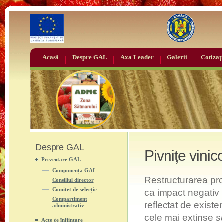
Acasă
Despre GAL
Axa Leader
Galerii
Cotizaţ
Despre GAL
Pivnițe vinic
Prezentare GAL
Componența GAL
Restructurarea prop
Consiliul director
Comitet de selecție
ca impact negativ 
Compartiment
reflectat de existe
administrativ
cele mai extinse
s
Acte de înființare