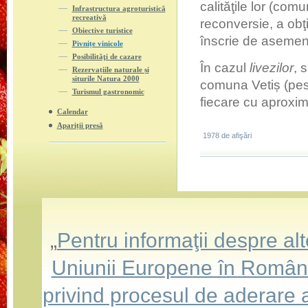
calităţile lor (com
Infrastructura agroturistică
recreativă
reconversie, a ob
Obiective turistice
înscrie de asemen
Pivnițe vinicole
Posibilităţi de cazare
În cazul
livezilor
, 
Rezervațiile naturale și
siturile Natura 2000
comuna Vetiș (pes
Turismul gastronomic
fiecare cu aproxim
Calendar
Apariții presă
1978 de afişări
„
Pentru informaţii despre a
Uniunii Europene în România,
privind procesul de aderare