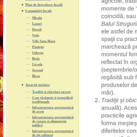
agricole, trad
Plan de dezvoltare locală
momente de “bi
Comunităţi locale
coincidă, sau 
Micula
Balul Struguri
Lazuri
Dorolț
ele astfel de 
Vetiș
spaţii cu prac
Viile Satu Mare
marchează prin
Păulești
Odoreu
momentul formă
Botiz
reflectat în 
Livada
(septembrie/oc
Socond
Bicaz
regăsită sub 
produselor de
Atracţii turistice
măr).
Traditii si obiceiuri agrare
Case țărănești și gospodării
Tradiţii şi ob
tradiționale
anuală). Aces
Infrastructura agroturistică
de acces
practicile agr
Infrastructura agroturistică
de cazare și alimentație
forma meşteşu
publică
diferitelor co
Infrastructura agroturistică
de tip cultural