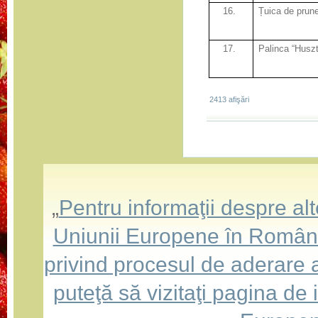
16.
Țuica de prun
17.
Palinca “Huszt
2413 afişări
„
Pentru informaţii despre a
Uniunii Europene în România,
privind procesul de aderare
puteţă să vizitaţi pagina de