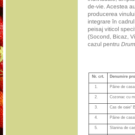
de-vie. Acestea au 
producerea vinului
integrare în cadrul
peisaj viticol speci
(Socond, Bicaz, Vi
cazul pentru
Drumu
Nr. crt.
Denumire pro
1.
Pâine de cas
2.
Cozonac cu m
3.
Cas de oaie“ 
4.
Pâine de ca
5.
Slanina de ca