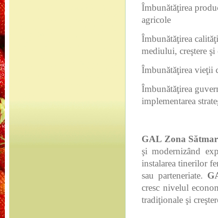
Îmbunătăţirea producţ
agricole
Îmbunătăţirea calităţi
mediului, creştere şi
Îmbunătăţirea vieţii
Îmbunătăţirea guvernă
implementarea strate
GAL Zona Sătmar
şi modernizând explo
instalarea tinerilor 
sau parteneriate.
GA
cresc nivelul econo
tradiţionale şi creşter