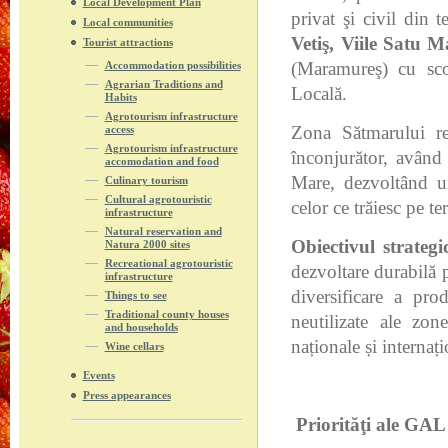
Local Development Plan
privat şi civil din t
Local communities
Vetiş, Viile Satu 
Tourist attractions
(Maramureş) cu sco
Accommodation possibilities
Agrarian Traditions and
Locală.
Habits
Agrotourism infrastructure
Zona Sătmarului reu
access
Agrotourism infrastructure
înconjurător, având 
accomodation and food
Mare, dezvoltând u
Culinary tourism
Cultural agrotouristic
celor ce trăiesc pe t
infrastructure
Natural reservation and
Obiectivul strategi
Natura 2000 sites
Recreational agrotouristic
dezvoltare durabilă p
infrastructure
diversificare a prod
Things to see
Traditional county houses
neutilizate ale zo
and households
naționale și internaț
Wine cellars
Events
Press appearances
Priorităţi ale GA