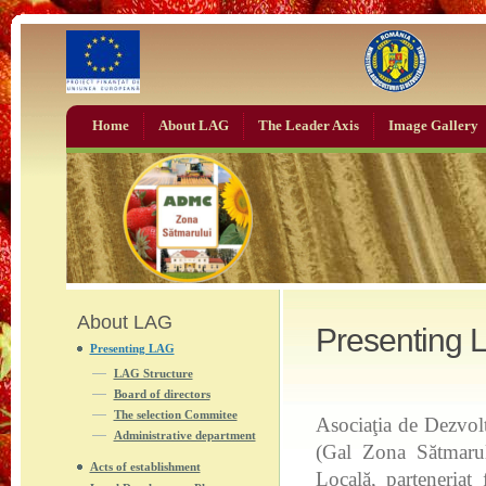
Home
About LAG
The Leader Axis
Image Gallery
About LAG
Presenting 
Presenting LAG
LAG Structure
Board of directors
The selection Commitee
Asociaţia de Dezvol
Administrative department
(Gal Zona Sătmarul
Acts of establishment
Locală, parteneria