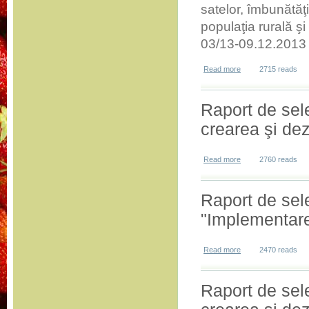
satelor, îmbunătăţ
populaţia rurală ş
03/13-09.12.2013
Read more
about Raport de sel
2715 reads
Raport de sel
crearea şi dez
Read more
about Raport de sele
2760 reads
Raport de sel
"Implementare
Read more
about Raport de sel
2470 reads
Raport de sel