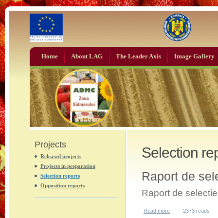
Home
About LAG
The Leader Axis
Image Gallery
Projects
Selection re
Released projects
Projects in preparation
Raport de sel
Selection reports
Opposition reports
Raport de selecti
Read more
about Raport de sel
2373 reads