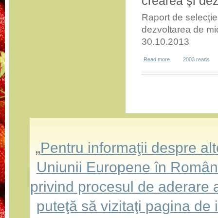
crearea şi dez
Raport de selecţie
dezvoltarea de mic
30.10.2013
Read more
about Raport de sele
2003 reads
Pages
„
Pentru informaţii despre a
Uniunii Europene în România,
privind procesul de aderare
puteţă să vizitaţi pagina de