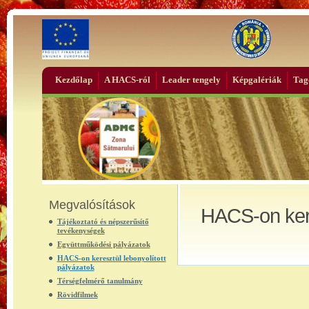
Kezdőlap
A HACS-ról
Leader tengely
Képgalériák
Tag
Megvalósítások
HACS-on kere
Tájékoztató és népszerűsítő
tevékenységek
Együttműködési pályázatok
HACS-on keresztül lebonyolított
pályázatok
Térségfelmérő tanulmány
Rövidfilmek