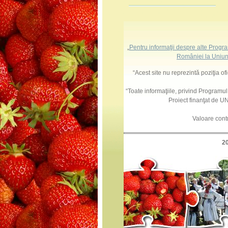
„
Pentru informaţii despre alte Progr
României la Uniun
“Acest site nu reprezintă poziţia o
“Toate informaţiile, privind Programu
Proiect finanţat de
Valoare cont
2