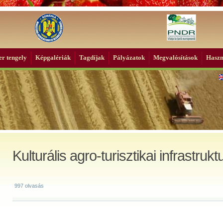
r tengely
Képgalériák
Tagdíjak
Pályázatok
Megvalósítások
Haszn
Kulturális agro-turisztikai infrastrukt
997 olvasás