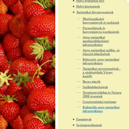
Helyi fejlesztési terv
Helyi közösségek
Turisztikai látványosságok
Mezőgazdasági
hagyományok és szokások
Parasztházak és
hagyományos gazdaságok
Agro-turisztikai
megközelíthetőségi
infrastruktúra
Agro-turisztikai szállás- és
étkezési lehetőségek
Rekreatív agro-turisztikai
infrastruktúra
Turisztikai nevezetességek -
a sárközújlaki Vécsey
kastély
Boros pincék
Szálláslehetőségek
Természetvédelmi és Natura
2000 övezetek
Gasztronómiai turizmus
Kulturális agro-turisztikai
infrastruktura
Események
Sajtómegjelenések