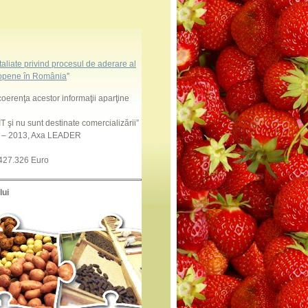
aliate privind procesul de aderare al
uropene în România
”
coerenţa acestor informaţii aparţine
 şi nu sunt destinate comercializării”
7 – 2013, Axa LEADER
 427.326 Euro
lui