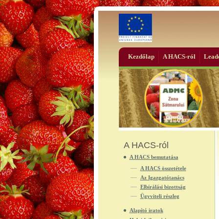
Kezdőlap
A HACS-ról
Leade
A HACS-ról
A HACS bemutatása
A HACS összetétele
Az Igazgatótanács
Elbírálási bizottság
Ügyviteli részleg
Alapító iratok