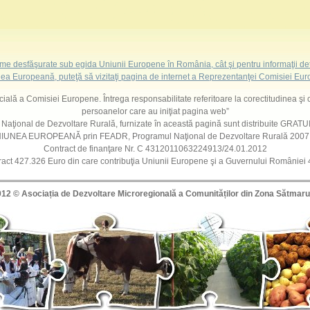
ame desfăşurate sub egida Uniunii Europene în România, cât şi pentru informaţii det
ea Europeană, puteţă să vizitaţi pagina de internet a Reprezentanţei Comisiei E
ficială a Comisiei Europene. Întrega responsabilitate referitoare la corectitudinea şi 
persoanelor care au iniţiat pagina web”
l Naţional de Dezvoltare Rurală, furnizate în această pagină sunt distribuite GRATUIT
 UNIUNEA EUROPEANĂ prin FEADR, Programul Naţional de Dezvoltare Rurală 200
Contract de finanţare Nr. C 4312011063224913/24.01.2012
ract 427.326 Euro din care contribuţia Uniunii Europene şi a Guvernului României
012 ©
Asociația de Dezvoltare Microregională a Comunităților din Zona Sătmaru