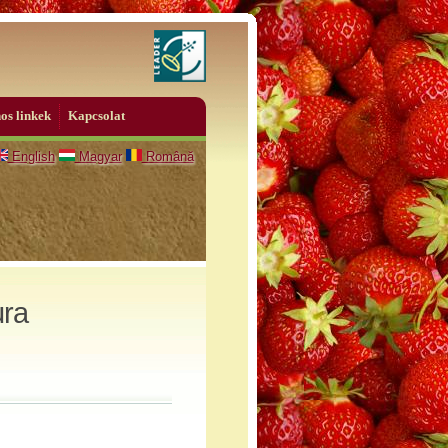
os linkek
Kapcsolat
English
Magyar
Română
ura