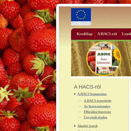
Kezdőlap
A HACS-ról
Leade
A HACS-ról
A HACS bemutatása
A HACS összetétele
Az Igazgatótanács
Elbírálási bizottság
Ügyviteli részleg
Alapító iratok