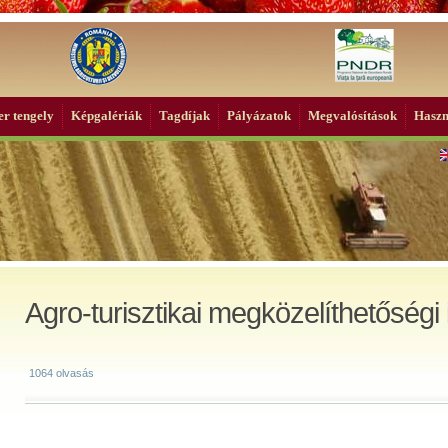
r tengely
Képgalériák
Tagdíjak
Pályázatok
Megvalósítások
Haszn
Agro-turisztikai megközelíthetőségi 
1064 olvasás