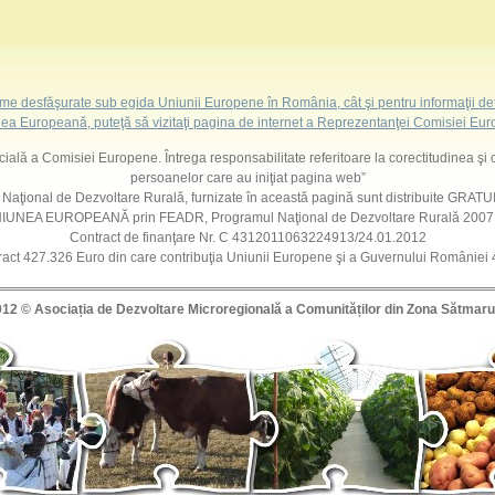
ame desfăşurate sub egida Uniunii Europene în România, cât şi pentru informaţii det
ea Europeană, puteţă să vizitaţi pagina de internet a Reprezentanţei Comisiei E
ficială a Comisiei Europene. Întrega responsabilitate referitoare la corectitudinea şi 
persoanelor care au iniţiat pagina web”
l Naţional de Dezvoltare Rurală, furnizate în această pagină sunt distribuite GRATUIT
 UNIUNEA EUROPEANĂ prin FEADR, Programul Naţional de Dezvoltare Rurală 200
Contract de finanţare Nr. C 4312011063224913/24.01.2012
ract 427.326 Euro din care contribuţia Uniunii Europene şi a Guvernului României
012 ©
Asociația de Dezvoltare Microregională a Comunităților din Zona Sătmaru