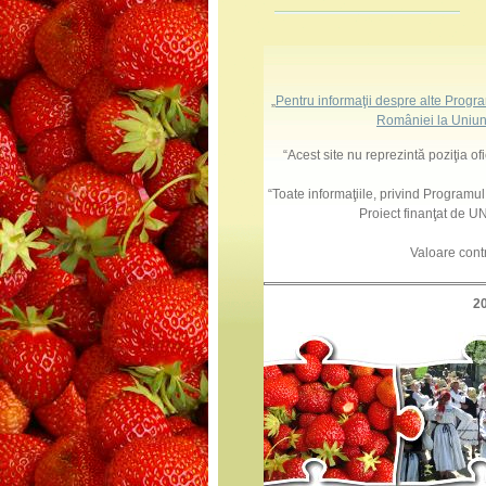
„
Pentru informaţii despre alte Progr
României la Uniun
“Acest site nu reprezintă poziţia o
“Toate informaţiile, privind Programu
Proiect finanţat de
Valoare cont
2