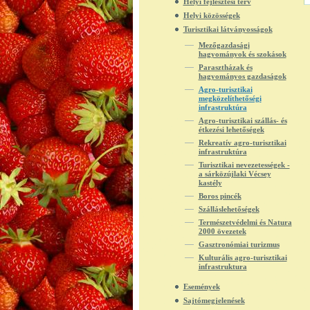
Helyi fejlesztési terv
Helyi közösségek
Turisztikai látványosságok
Mezőgazdasági
hagyományok és szokások
Parasztházak és
hagyományos gazdaságok
Agro-turisztikai
megközelíthetőségi
infrastruktúra
Agro-turisztikai szállás- és
étkezési lehetőségek
Rekreatív agro-turisztikai
infrastruktúra
Turisztikai nevezetességek -
a sárközújlaki Vécsey
kastély
Boros pincék
Szálláslehetőségek
Természetvédelmi és Natura
2000 övezetek
Gasztronómiai turizmus
Kulturális agro-turisztikai
infrastruktura
Események
Sajtómegjelenések