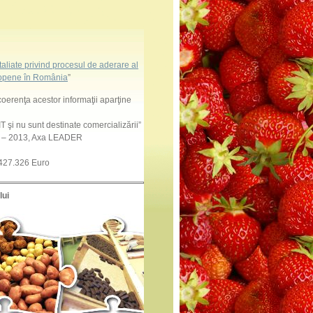
aliate privind procesul de aderare al
uropene în România
”
coerenţa acestor informaţii aparţine
 şi nu sunt destinate comercializării”
7 – 2013, Axa LEADER
 427.326 Euro
lui