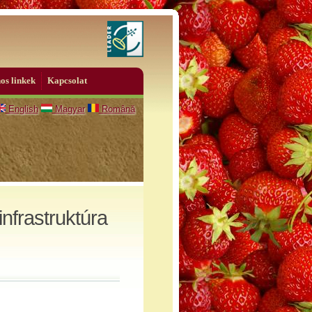
os linkek
Kapcsolat
English
Magyar
Română
infrastruktúra