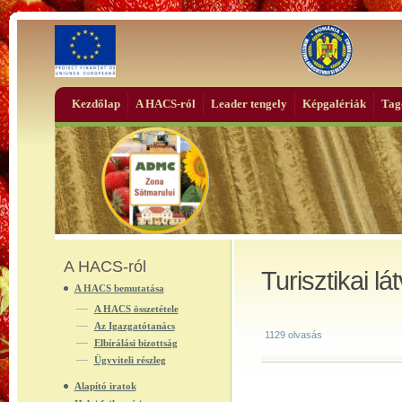
Kezdőlap
A HACS-ról
Leader tengely
Képgalériák
Tag
A HACS-ról
Turisztikai l
A HACS bemutatása
A HACS összetétele
Az Igazgatótanács
1129 olvasás
Elbírálási bizottság
Ügyviteli részleg
Alapító iratok