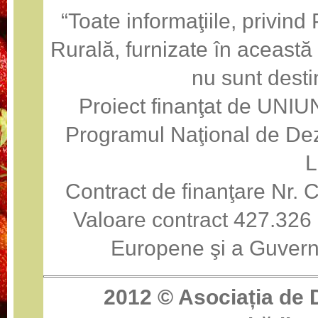
“Toate informaţiile, privin
Rurală, furnizate în această
nu sunt desti
Proiect finanţat de U
Programul Naţional de Dez
Contract de finanţare Nr
Valoare contract 427.326 
Europene şi a Guvern
2012 ©
Asociația de 