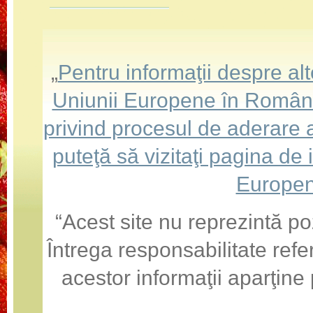
„
Pentru informaţii despre a
Uniunii Europene în România,
privind procesul de aderare
puteţă să vizitaţi pagina de
Europen
“Acest site nu reprezintă po
Întrega responsabilitate refe
acestor informaţii aparţine