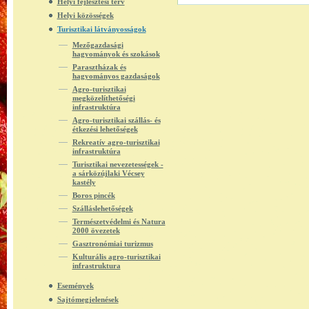
Helyi fejlesztési terv
Helyi közösségek
Turisztikai látványosságok
Mezőgazdasági
hagyományok és szokások
Parasztházak és
hagyományos gazdaságok
Agro-turisztikai
megközelíthetőségi
infrastruktúra
Agro-turisztikai szállás- és
étkezési lehetőségek
Rekreatív agro-turisztikai
infrastruktúra
Turisztikai nevezetességek -
a sárközújlaki Vécsey
kastély
Boros pincék
Szálláslehetőségek
Természetvédelmi és Natura
2000 övezetek
Gasztronómiai turizmus
Kulturális agro-turisztikai
infrastruktura
Események
Sajtómegjelenések