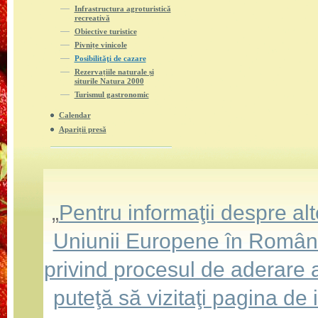
Infrastructura agroturistică
recreativă
Obiective turistice
Pivnițe vinicole
Posibilităţi de cazare
Rezervațiile naturale și
siturile Natura 2000
Turismul gastronomic
Calendar
Apariții presă
„
Pentru informaţii despre a
Uniunii Europene în România,
privind procesul de aderare
puteţă să vizitaţi pagina de