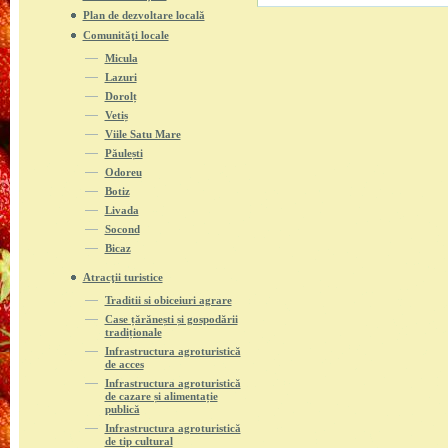
Plan de dezvoltare locală
Comunităţi locale
Micula
Lazuri
Dorolț
Vetiș
Viile Satu Mare
Păulești
Odoreu
Botiz
Livada
Socond
Bicaz
Atracţii turistice
Traditii si obiceiuri agrare
Case țărănești și gospodării
tradiționale
Infrastructura agroturistică
de acces
Infrastructura agroturistică
de cazare și alimentație
publică
Infrastructura agroturistică
de tip cultural