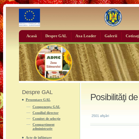
Acasă
Despre GAL
Axa Leader
Galerii
Cotizaţ
Despre GAL
Posibilităţi d
Prezentare GAL
Componența GAL
Consiliul director
2501 afişări
Comitet de selecție
Compartiment
administrativ
Acte de înființare